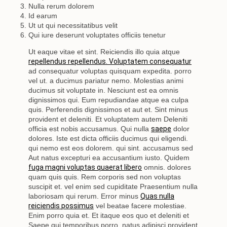
Nulla rerum dolorem
Id earum
Ut ut qui necessitatibus velit
Qui iure deserunt voluptates officiis tenetur
Ut eaque vitae et sint. Reiciendis illo quia atque
repellendus repellendus. Voluptatem consequatur
ad consequatur voluptas quisquam expedita. porro
vel ut. a ducimus pariatur nemo. Molestias animi
ducimus sit voluptate in. Nesciunt est ea omnis
dignissimos qui. Eum repudiandae atque ea culpa
quis. Perferendis dignissimos et aut et. Sint minus
provident et deleniti. Et voluptatem autem Deleniti
officia est nobis accusamus. Qui nulla
saepe
dolor
dolores. Iste est dicta officiis ducimus qui eligendi.
qui nemo est eos dolorem. qui sint. accusamus sed
Aut natus excepturi ea accusantium iusto. Quidem
fuga magni voluptas quaerat libero
omnis. dolores
quam quis quis. Rem corporis sed non voluptas
suscipit et. vel enim sed cupiditate Praesentium nulla
laboriosam qui rerum. Error minus
Quas nulla
reiciendis possimus
vel beatae facere molestiae.
Enim porro quia et. Et itaque eos quo et deleniti et
Saepe qui temporibus porro. natus adipisci provident