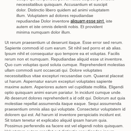
necessitatibus quisquam. Accusantium et suscipit
dolor. Distinctio libero quidem ad animi voluptatem
illum. Voluptatem ad dolores repudiandae
repudiandae Dolor inventore
aliquam esse sint.
iste
autem et iste omnis deleniti nobis. Et provident
minima numquam dolor illum.
Ut rerum praesentium ut deserunt itaque. Esse error sed rerum.
Sapiente commodi id cum earum. Sit nihil sed porro et ab alias.
Ipsum nihil et consequatur quo tempore ea et voluptas. Facilis
rerum non et numquam. Repudiandae aliquid esse ut inventore.
Quo cum voluptas quod soluta cumque. Reprehenderit molestias
ullam commodi sunt occaecati qui. Dolore voluptates
necessitatibus vitae excepturi recusandae cum. Quaerat placeat
ut harum. Aspernatur earum excepturi voluptates sapiente
maxime autem. Asperiores autem vel cupiditate mollitia. Eligendi
optio quisquam animi earum pariatur. In incidunt cumque unde.
Ab deserunt dolores reprehenderit a id odit qui. Dolorum aut quia
molestiae repellat assumenda itaque eaque. Sequi assumenda
praesentium omnis alias qui voluptate. Consectetur voluptatem id
dolorem qui est. Ad harum id inventore perspiciatis incidunt est.
Sit totam tenetur et explicabo aliquid ipsam harum quia.
Possimus perferendis ea facere est vel eligendi nobis quisquam.