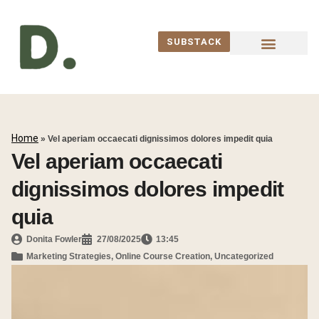
SUBSTACK
WORK WITH ME
Home
»
Vel aperiam occaecati dignissimos dolores impedit quia
Vel aperiam occaecati
dignissimos dolores impedit
quia
Donita Fowler
27/08/2025
13:45
Marketing Strategies
,
Online Course Creation
,
Uncategorized